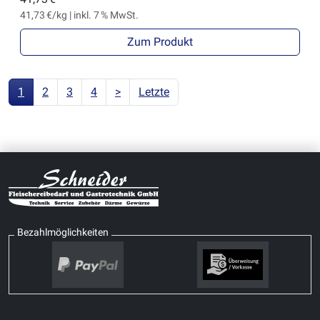
41,73 €/kg | inkl. 7 % MwSt.
Zum Produkt
1
2
3
4
>
Letzte
Bezahlmöglichkeiten