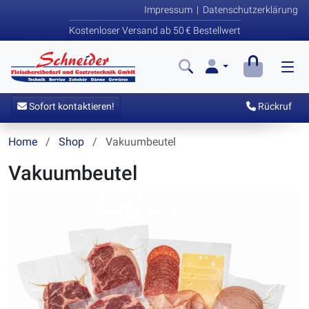
Impressum
|
Datenschutzerklärung
Kostenloser Versand ab 50 € Bestellwert
Sofort kontaktieren!
Rückruf
Home
Shop
Vakuumbeutel
Vakuumbeutel