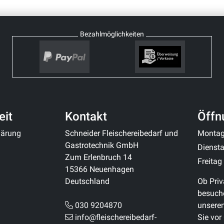
Bezahlmöglichkeiten
eit
Kontakt
Öffn
klärung
Schneider Fleischereibedarf und
Monta
Gastrotechnik GmbH
Diensta
Zum Erlenbruch 14
Freitag
15366 Neuenhagen
Deutschland
Ob Priv
besuche
030 9204870
unsere
info@fleischereibedarf-
Sie vor