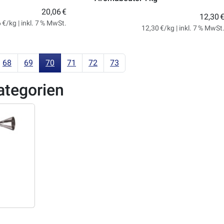
20,06 €
12,30 
 €/kg | inkl. 7 % MwSt.
12,30 €/kg | inkl. 7 % MwSt
68
69
70
71
72
73
ategorien