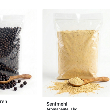
ren
Senfmehl
Aromabeutel 1 kg