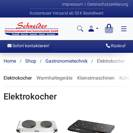
Impressum
|
Datenschutzerklärung
Kostenloser Versand ab 50 € Bestellwert
Sofort kontaktieren!
Rückruf
Home
Shop
Gastronomietechnik
Elektrokocher
Elektrokocher
Warmhaltegeräte
Kleinstmaschinen
Kühlu
Elektrokocher