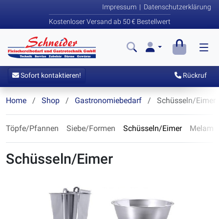
Impressum
|
Datenschutzerklärung
Kostenloser Versand ab 50 € Bestellwert
Sofort kontaktieren!
Rückruf
Home
Shop
Gastronomiebedarf
Schüsseln/Eimer
Töpfe/Pfannen
Siebe/Formen
Schüsseln/Eimer
Melamin
Schüsseln/Eimer