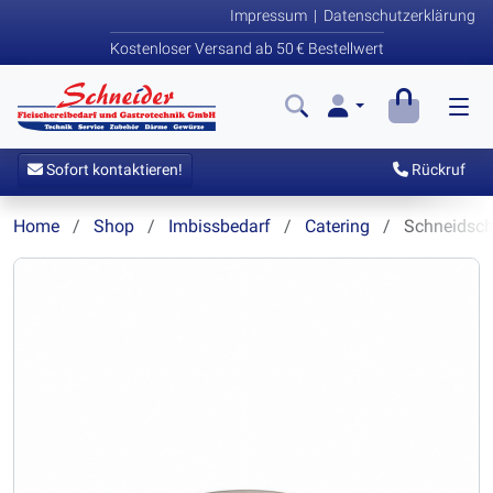
Impressum
|
Datenschutzerklärung
Kostenloser Versand ab 50 € Bestellwert
Sofort kontaktieren!
Rückruf
Home
Shop
Imbissbedarf
Catering
Schneidsche