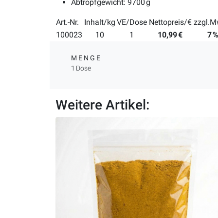
Abtropfgewicht: 9700 g
Art.-Nr.
Inhalt/kg
VE/Dose
Nettopreis/€
zzgl.M
100023
10
1
10,99 €
7 
MENGE
1 Dose
Weitere Artikel: