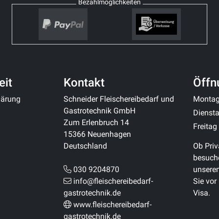
Bezahlmöglichkeiten
eit
Kontakt
Öffn
klärung
Schneider Fleischereibedarf und
Monta
Gastrotechnik GmbH
Diensta
Zum Erlenbruch 14
Freitag
15366 Neuenhagen
Deutschland
Ob Priv
besuche
030 9204870
unsere
info@fleischereibedarf-
Sie vor
gastrotechnik.de
Visa.
www.fleischereibedarf-
gastrotechnik.de