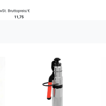
wSt.
Bruttopreis/€
%
11,75