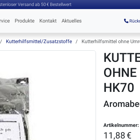
tenloser Versand ab 50 € Bestellwert
rvice
Produkte
Kontakt
Aktuelles
Rückr
Kutterhilfsmittel/Zusatzstoffe
Kutterhilfsmittel ohne Um
KUTTE
OHNE
HK70
Aromabeu
Artikelnummer:
11,88 €