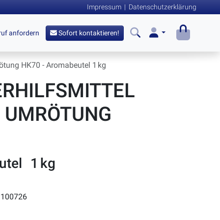
Impressum
|
Datenschutzerklärung
uf anfordern
Sofort kontaktieren!
rötung HK70 - Aromabeutel 1 kg
RHILFSMITTEL
 UMRÖTUNG
tel 1 kg
100726