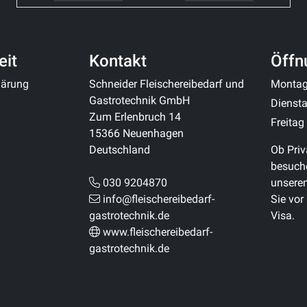
eit
Kontakt
Öffn
klärung
Schneider Fleischereibedarf und
Monta
Gastrotechnik GmbH
Diensta
Zum Erlenbruch 14
Freitag
15366 Neuenhagen
Deutschland
Ob Priv
besuche
030 9204870
unsere
info@fleischereibedarf-
Sie vor
gastrotechnik.de
Visa.
www.fleischereibedarf-
gastrotechnik.de