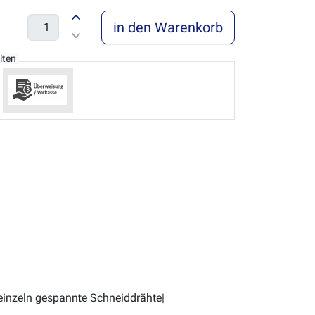
in den Warenkorb
iten
 einzeln gespannte Schneiddrähte|