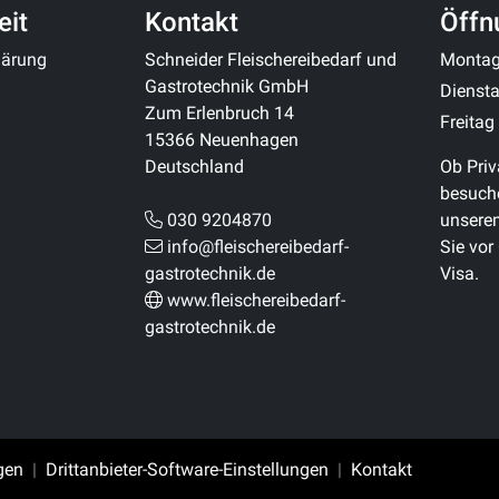
eit
Kontakt
Öffn
klärung
Schneider Fleischereibedarf und
Monta
Gastrotechnik GmbH
Diensta
Zum Erlenbruch 14
Freitag
15366 Neuenhagen
Deutschland
Ob Priv
besuche
030 9204870
unsere
info@fleischereibedarf-
Sie vor
gastrotechnik.de
Visa.
www.fleischereibedarf-
gastrotechnik.de
gen
Drittanbieter-Software-Einstellungen
Kontakt