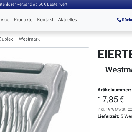
tenloser Versand ab 50 € Bestellwert
rvice
Produkte
Kontakt
Aktuelles
Rückr
 Duplex - - Westmark -
EIERT
- Westm
Artikelnummer:
17,85 €
inkl. 19 % MwSt.
zz
Lieferzeit:
5 Wer