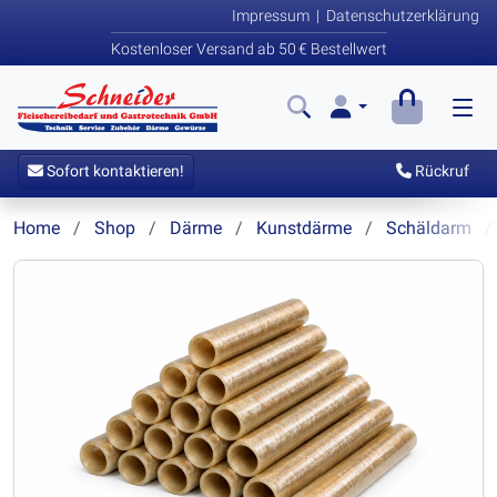
Impressum
|
Datenschutzerklärung
Kostenloser Versand ab 50 € Bestellwert
Sofort kontaktieren!
Rückruf
Home
Shop
Därme
Kunstdärme
Schäldarm