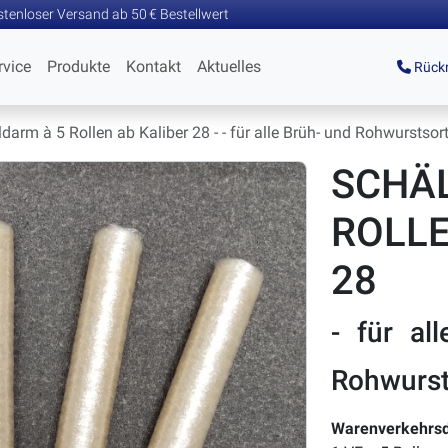
tenloser Versand ab 50 € Bestellwert
rvice
Produkte
Kontakt
Aktuelles
Rückr
arm à 5 Rollen ab Kaliber 28 - - für alle Brüh- und Rohwurstsort
SCHÄ
ROLL
28
- für al
Rohwurst
Warenverkehrsd