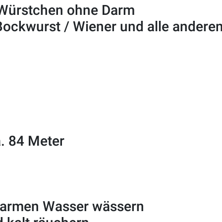
n Würstchen ohne Darm
 Bockwurst / Wiener und alle andere
a. 84 Meter
warmen Wasser wässern