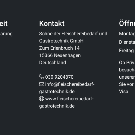
eit
Kontakt
Öffn
klärung
Schneider Fleischereibedarf und
Monta
Gastrotechnik GmbH
Diensta
Zum Erlenbruch 14
Freitag
15366 Neuenhagen
Deutschland
Ob Priv
besuche
030 9204870
unsere
info@fleischereibedarf-
Sie vor
gastrotechnik.de
Visa.
www.fleischereibedarf-
gastrotechnik.de