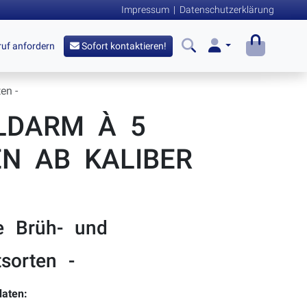
Impressum
|
Datenschutzerklärung
uf anfordern
Sofort kontaktieren!
en -
LDARM À 5
EN AB KALIBER
le Brüh- und
sorten -
aten: