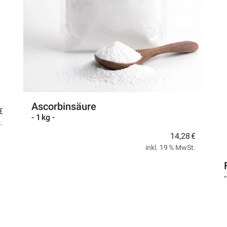
Ascorbinsäure
€
- 1 kg -
.
14,28 €
inkl. 19 % MwSt.
-