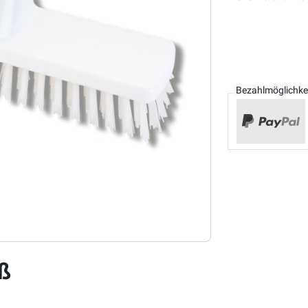
Bezahlmöglichke
oß