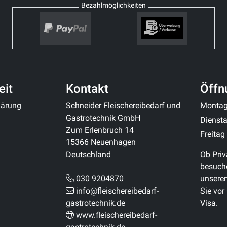
Bezahlmöglichkeiten
eit
Kontakt
Öffn
klärung
Schneider Fleischereibedarf und
Monta
Gastrotechnik GmbH
Diensta
Zum Erlenbruch 14
Freitag
15366 Neuenhagen
Deutschland
Ob Priv
besuche
030 9204870
unsere
info@fleischereibedarf-
Sie vor
gastrotechnik.de
Visa.
www.fleischereibedarf-