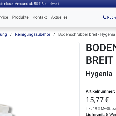
tenloser Versand ab 50 € Bestellwert
rvice
Produkte
Kontakt
Aktuelles
Rückr
dung
Reinigungszubehör
Bodenschrubber breit - Hygenia
BODE
BREIT
Hygenia
Artikelnummer:
15,77 €
inkl. 19 % MwSt.
zz
Lieferzeit:
5 Wer